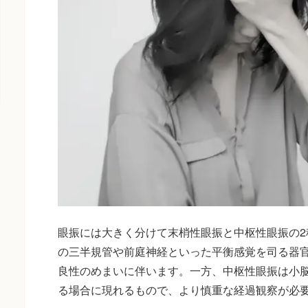
眼振には大きく分けて末梢性眼振と中枢性眼振の2
の三半規管や前庭神経といった平衡感覚を司る器
良性のめまいに伴います。一方、中枢性眼振は小
る場合に現れるもので、より慎重な経過観察が必