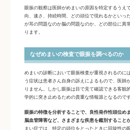
眼振の観察は医師がめまいの原因を特定するうえ
向、速さ、持続時間、どの頭位で現れるかといっ
が耳の問題なのか脳の問題なのか、どの部位に異
ります。
なぜめまいの検査で眼振を調べるのか
めまいの診断において眼振検査が重視されるのに
う症状は患者さん自身の訴えによるもので、医師
りません。しかし眼振は目で見て確認できる客観
学的に突き止めるための貴重な情報源となるので
眼振の特徴を分析することで、良性発作性頭位め
脳血管障害など、さまざまな疾患を鑑別すること
まい症では、特定の頭位をとったときに回旋性の