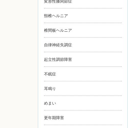
変形性膝関節症
頸椎ヘルニア
椎間板ヘルニア
自律神経失調症
起立性調節障害
不眠症
耳鳴り
めまい
更年期障害