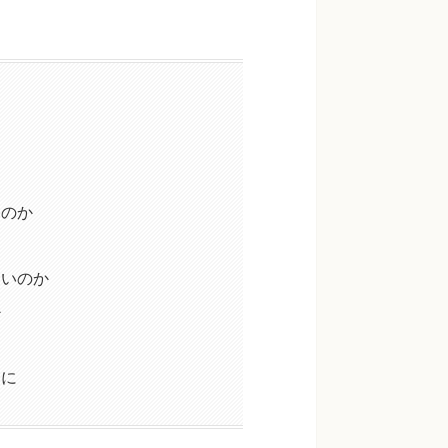
るのか
よいのか
か
めに