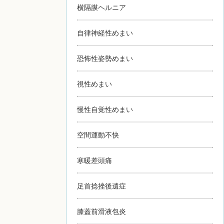
横隔膜ヘルニア
自律神経性めまい
恐怖性姿勢めまい
視性めまい
慢性自覚性めまい
空間運動不快
寒暖差頭痛
足首捻挫後遺症
膝蓋前滑液包炎