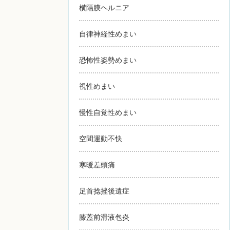
横隔膜ヘルニア
自律神経性めまい
恐怖性姿勢めまい
視性めまい
慢性自覚性めまい
空間運動不快
寒暖差頭痛
足首捻挫後遺症
膝蓋前滑液包炎