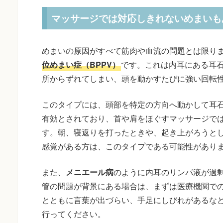
マッサージでは対応しきれないめまいも
めまいの原因がすべて筋肉や血流の問題とは限り
位めまい症（BPPV）
です。これは内耳にある耳
所からずれてしまい、頭を動かすたびに強い回転
このタイプには、頭部を特定の方向へ動かして耳
有効とされており、首や肩をほぐすマッサージで
す。朝、寝返りを打ったときや、起き上がろうと
感覚がある方は、このタイプである可能性があり
また、
メニエール病
のように内耳のリンパ液が過
管の問題が背景にある場合は、まずは医療機関で
とともに言葉が出づらい、手足にしびれがあるな
行ってください。