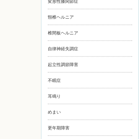
変形性膝関節症
頸椎ヘルニア
椎間板ヘルニア
自律神経失調症
起立性調節障害
不眠症
耳鳴り
めまい
更年期障害