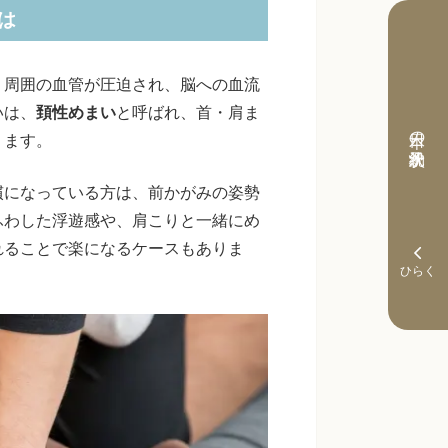
は
）周囲の血管が圧迫され、脳への血流
いは、
頚性めまい
と呼ばれ、首・肩ま
本日の予約状況
ります。
慣になっている方は、前かがみの姿勢
ふわした浮遊感や、肩こりと一緒にめ
れることで楽になるケースもありま