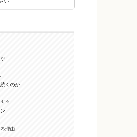
さい
のか
に
が続くのか
させる
ーン
きる理由