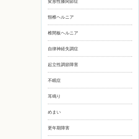
変形性膝関節症
頸椎ヘルニア
椎間板ヘルニア
自律神経失調症
起立性調節障害
不眠症
耳鳴り
めまい
更年期障害