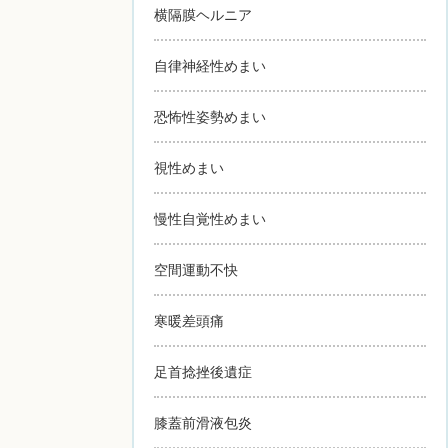
横隔膜ヘルニア
自律神経性めまい
恐怖性姿勢めまい
視性めまい
慢性自覚性めまい
空間運動不快
寒暖差頭痛
足首捻挫後遺症
膝蓋前滑液包炎