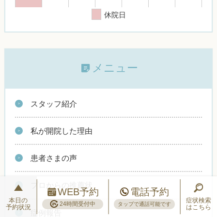
休院日
メニュー
スタッフ紹介
私が開院した理由
患者さまの声
プロからの推薦状
WEB予約
電話予約
本日の
症状検索
24時間受付中
タップで通話可能です
予約状況
はこちら
症例報告