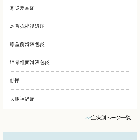
寒暖差頭痛
足首捻挫後遺症
膝蓋前滑液包炎
脛骨粗面滑液包炎
動悸
大腿神経痛
>>
症状別ページ一覧