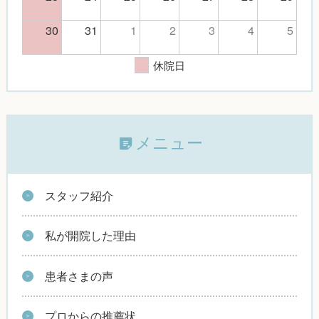
30
31
1
2
3
4
5
休院日
メニュー
スタッフ紹介
私が開院した理由
患者さまの声
プロからの推薦状